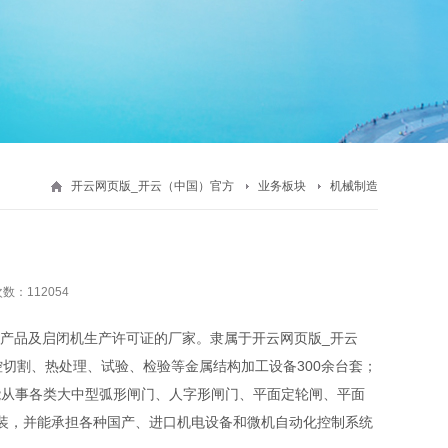
开云网页版_开云（中国）官方
业务板块
机械制造
数：112054
构产品及启闭机生产许可证的厂家。隶属于开云网页版_开云
切割、热处理、试验、检验等金属结构加工设备300余台套；
。能从事各类大中型弧形闸门、人字形闸门、平面定轮闸、平面
安装，并能承担各种国产、进口机电设备和微机自动化控制系统