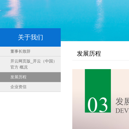
关于我们
董事长致辞
发展历程
开云网页版_开云（中国）
官方 概况
发展历程
企业资信