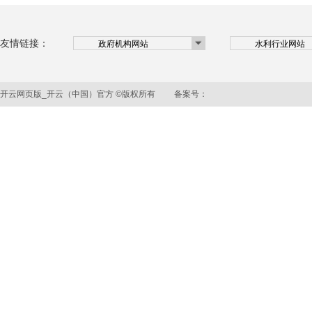
友情链接：
开云网页版_开云（中国）官方 ©版权所有 备案号：