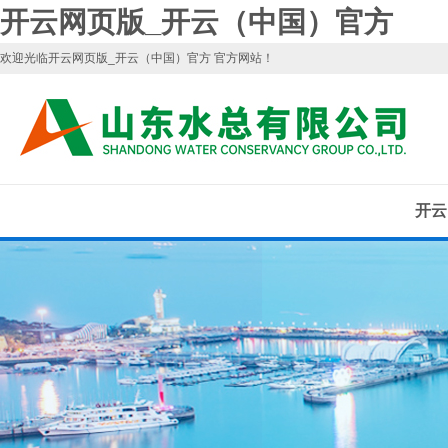
开云网页版_开云（中国）官方
欢迎光临开云网页版_开云（中国）官方 官方网站！
开云
云