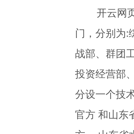
开云网页版
门，分别为
战部、群团
投资经营部
分设一个技
官方 和山东