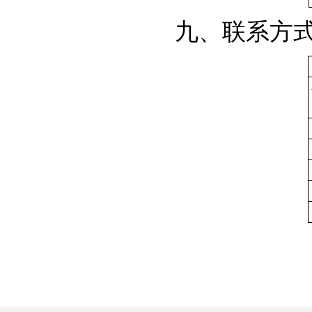
九、联系方