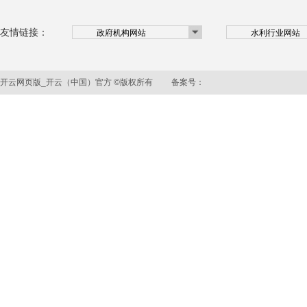
友情链接：
开云网页版_开云（中国）官方 ©版权所有 备案号：