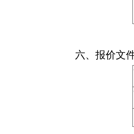
六、报价文