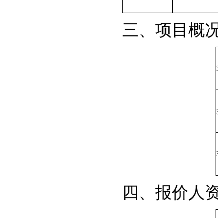
三、项目概
四、报价人