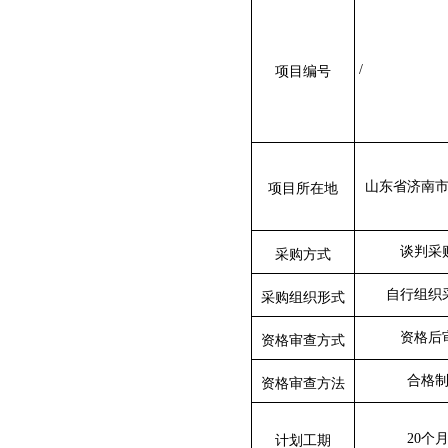
/
项目编号
山东省济南
项目所在地
谈判采
采购方式
自行组织
采购组织形式
资格后
资格审查方式
合格
资格审查方法
20
个
计划工期