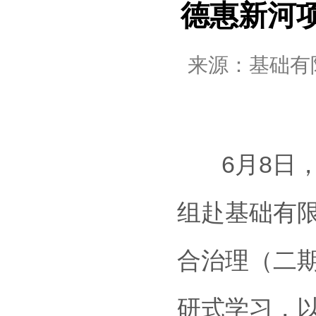
德惠新河
来源：基础有
6月8日，
组赴基础有限
合治理（二
研式学习，