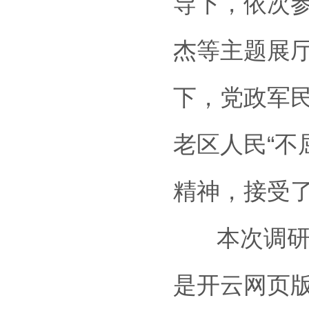
导下，依次
杰等主题展
下，党政军
老区人民“不
精神，接受
本次调研式
是开云网页版