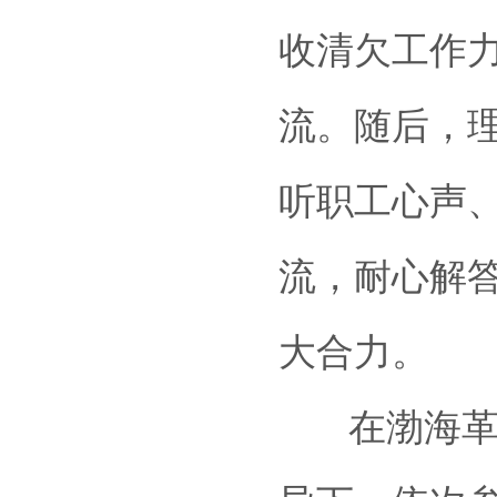
收清欠工作力
流。随后，
听职工心声
流，耐心解
大合力。
在渤海革命