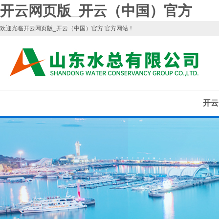
开云网页版_开云（中国）官方
欢迎光临开云网页版_开云（中国）官方 官方网站！
开云
云